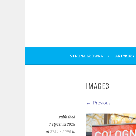
Skip
to
content
STRONA GŁÓWNA
ARTYKUŁY
IMAGE3
Previous
Published
7 stycznia 2018
at
2794 × 2096
in