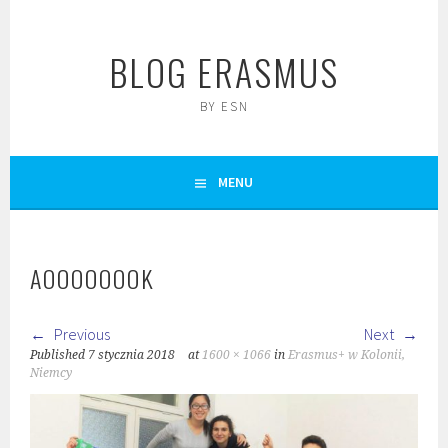
Skip
to
BLOG ERASMUS
content
BY ESN
MENU
AOOOOOOOK
Previous
Next
Published
7 stycznia 2018
at
1600 × 1066
in
Erasmus+ w Kolonii,
Niemcy