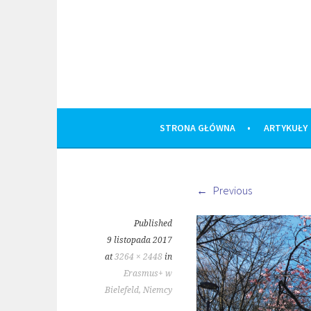
Skip
to
content
STRONA GŁÓWNA
ARTYKUŁY
Previous
Published
9 listopada 2017
at
3264 × 2448
in
Erasmus+ w
Bielefeld, Niemcy