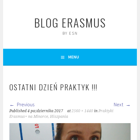
Skip
to
BLOG ERASMUS
content
BY ESN
MENU
OSTATNI DZIEŃ PRAKTYK !!!
Previous
Next
Published
4 października 2017
at
2560 × 1440
in
Praktyki
Erasmus+ na Minorce, Hiszpania