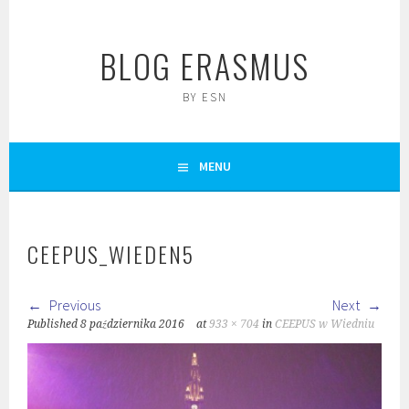
Skip
to
BLOG ERASMUS
content
BY ESN
MENU
CEEPUS_WIEDEN5
Previous
Next
Published
8 października 2016
at
933 × 704
in
CEEPUS w Wiedniu