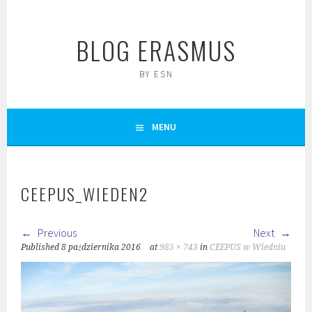
Skip
to
BLOG ERASMUS
content
BY ESN
MENU
CEEPUS_WIEDEN2
Previous
Next
Published
8 października 2016
at
985 × 743
in
CEEPUS w Wiedniu