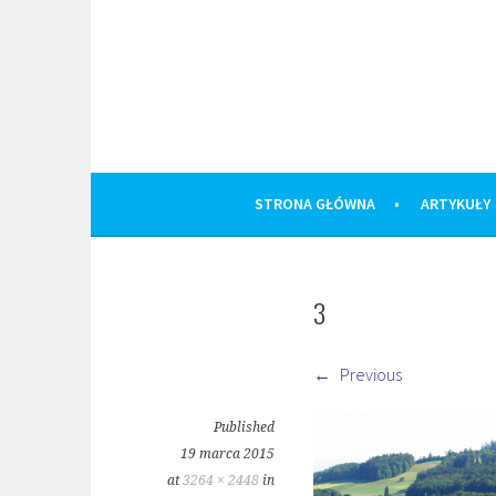
Skip
to
content
STRONA GŁÓWNA
ARTYKUŁY
3
Previous
Published
19 marca 2015
at
3264 × 2448
in