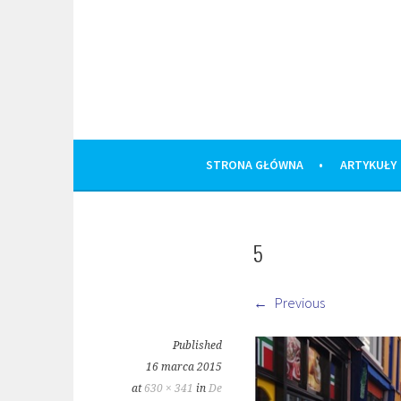
Skip
to
content
STRONA GŁÓWNA
ARTYKUŁY
5
Previous
Published
16 marca 2015
at
630 × 341
in
De