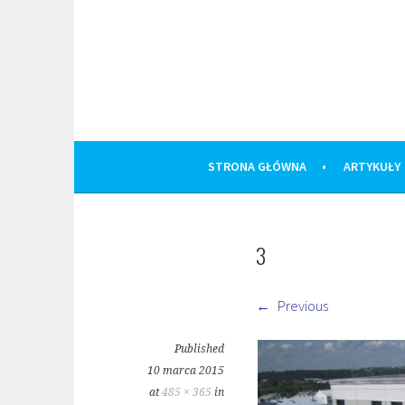
Skip
to
content
STRONA GŁÓWNA
ARTYKUŁY
3
Previous
Published
10 marca 2015
at
485 × 365
in