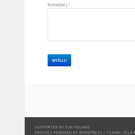
Komentarz
*
PROUDLY POWERED BY WORDPRESS
|
THEME: SELA