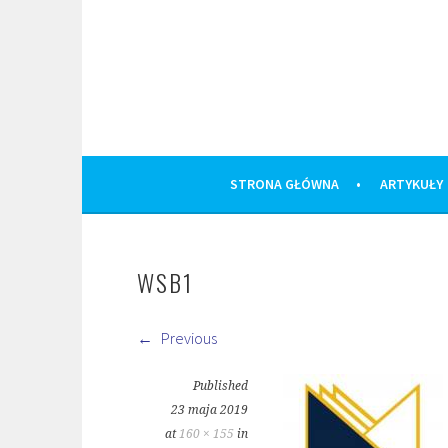
Skip
to
content
STRONA GŁÓWNA
ARTYKUŁY
WSB1
Previous
Published
23 maja 2019
at
160 × 155
in