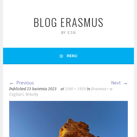
Skip
to
BLOG ERASMUS
content
BY ESN
MENU
Previous
Next
Published
23 kwietnia 2023
at
2560 × 1920
in
Erasmus+ w
Cagliari, Włochy