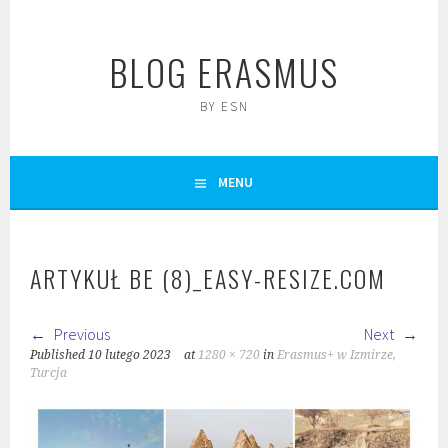
Skip
to
BLOG ERASMUS
content
BY ESN
MENU
ARTYKUŁ BE (8)_EASY-RESIZE.COM
Previous
Next
Published
10 lutego 2023
at
1280 × 720
in
Erasmus+ w Izmirze,
Turcja