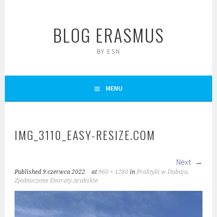
Skip
to
BLOG ERASMUS
content
BY ESN
MENU
IMG_3110_EASY-RESIZE.COM
Next
Published
9 czerwca 2022
at
960 × 1280
in
Praktyki w Dubaju,
Zjednoczone Emiraty Arabskie