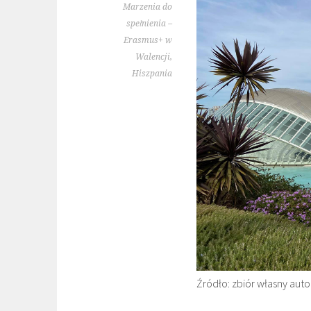
Marzenia do
spełnienia –
Erasmus+ w
Walencji,
Hiszpania
Źródło: zbiór własny auto