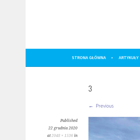
Skip
to
content
STRONA GŁÓWNA
ARTYKUŁY
3
Previous
Published
22 grudnia 2020
at
2048 × 1536
in