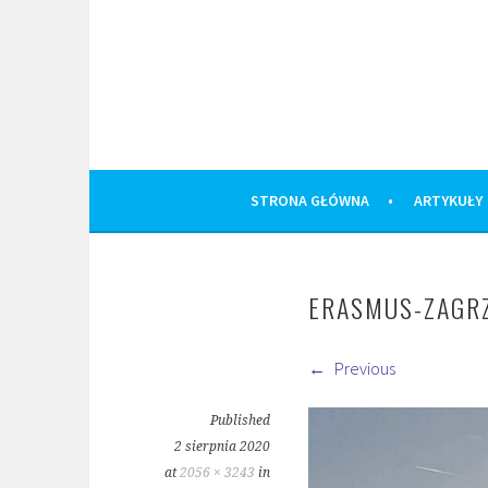
Skip
to
content
STRONA GŁÓWNA
ARTYKUŁY
ERASMUS-ZAGR
Previous
Published
2 sierpnia 2020
at
2056 × 3243
in