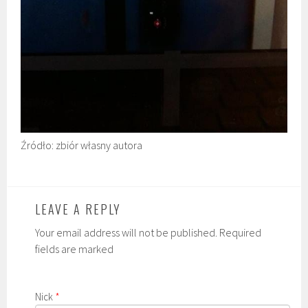
Źródło: zbiór własny autora
LEAVE A REPLY
Your email address will not be published. Required
fields are marked
Nick
*