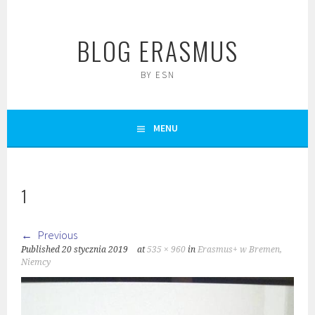
Skip
to
BLOG ERASMUS
content
BY ESN
MENU
1
Previous
Published
20 stycznia 2019
at
535 × 960
in
Erasmus+ w Bremen,
Niemcy