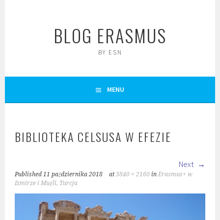
Skip
to
BLOG ERASMUS
content
BY ESN
MENU
BIBLIOTEKA CELSUSA W EFEZIE
Next
Published
11 października 2018
at
3840 × 2160
in
Erasmus+ w
Izmirze i Muğli, Turcja