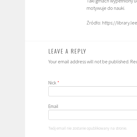
Taki gmach wypełniony uc
motywuje do nauki.
Źródło: https://library.le
LEAVE A REPLY
Your email address will not be published. Re
Nick
*
Email
Twój email nie zostanie opublikowany na stronie.