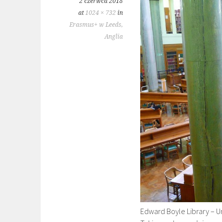
2 czerwca 2018
at
1024 × 732
in
Erasmus+ w Leeds,
Anglia
Edward Boyle Library – Un