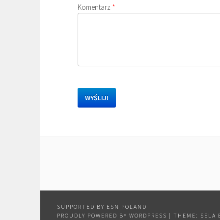
Komentarz
*
PROUDLY POWERED BY WORDPRESS
|
THEME: SELA