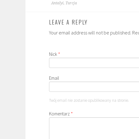
Antalyi, Turcja
LEAVE A REPLY
Your email address will not be published. Re
Nick
*
Email
Twój email nie zostanie opublikowany na stronie.
Komentarz
*