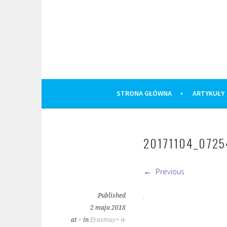
Skip
to
content
STRONA GŁÓWNA
ARTYKUŁY
20171104_0725
Previous
Published
2 maja 2018
at
×
in
Erasmus+ w