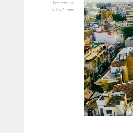
Erasmus+ w
Nikozji, Cypr