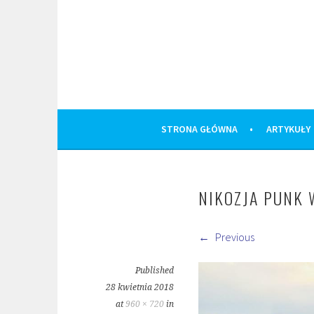
Skip
to
content
STRONA GŁÓWNA
ARTYKUŁY
NIKOZJA PUNK
Previous
Published
28 kwietnia 2018
at
960 × 720
in