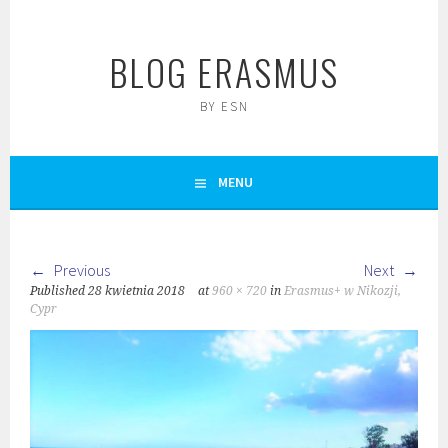
Skip
to
BLOG ERASMUS
content
BY ESN
MENU
Previous
Next
Published
28 kwietnia 2018
at
960 × 720
in
Erasmus+ w Nikozji,
Cypr