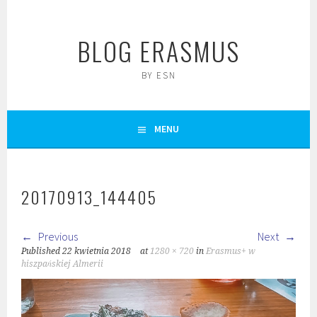
Skip
to
BLOG ERASMUS
content
BY ESN
MENU
20170913_144405
Previous
Next
Published
22 kwietnia 2018
at
1280 × 720
in
Erasmus+ w
hiszpańskiej Almerii