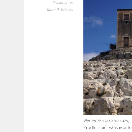
Erasmus+ w
Katanii, Włochy
Wycieczka do Sarakuzy,
Źródło: zbiór własny auto