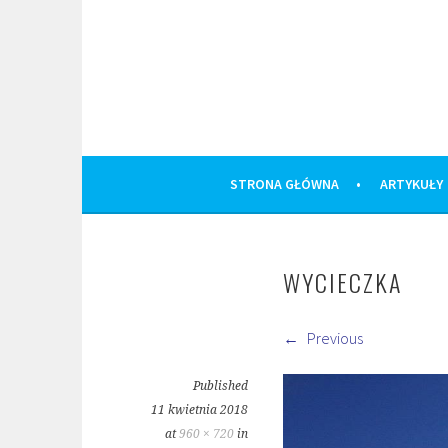
Skip
to
content
STRONA GŁÓWNA
ARTYKUŁY
WYCIECZKA
Previous
Published
11 kwietnia 2018
at
960 × 720
in