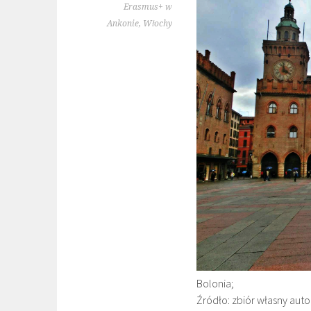
Erasmus+ w
Ankonie, Włochy
Bolonia;
Źródło: zbiór własny auto