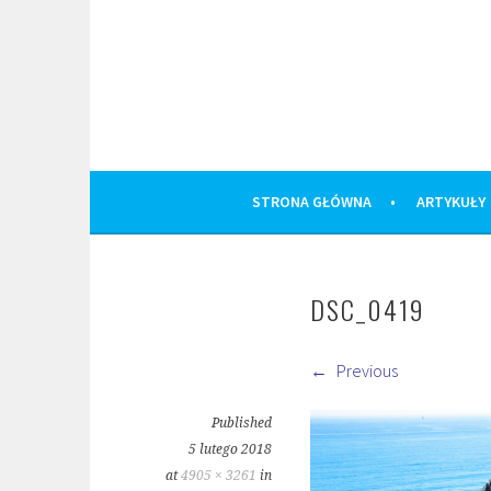
Skip
to
content
STRONA GŁÓWNA
ARTYKUŁY
DSC_0419
Previous
Published
5 lutego 2018
at
4905 × 3261
in