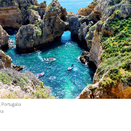
 Portugalia
ra