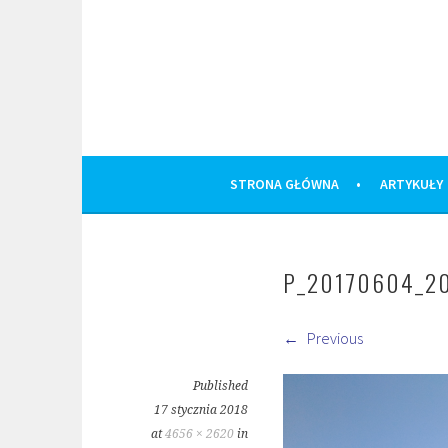
Skip
to
content
STRONA GŁÓWNA
ARTYKUŁY
P_20170604_2
Previous
Published
17 stycznia 2018
at
4656 × 2620
in