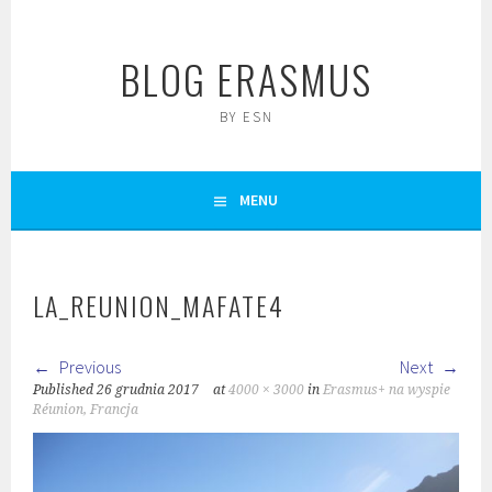
Skip
to
BLOG ERASMUS
content
BY ESN
MENU
LA_REUNION_MAFATE4
Previous
Next
Published
26 grudnia 2017
at
4000 × 3000
in
Erasmus+ na wyspie
Réunion, Francja