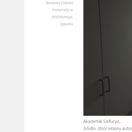
Kwansei Gakuin
University w
Nishinomiyi,
Japonia
Akademik Seifuryo,
źródło: zbiór własny auto