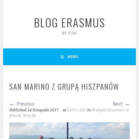
Skip
to
BLOG ERASMUS
content
BY ESN
MENU
SAN MARINO Z GRUPĄ HISZPANÓW
Previous
Next
Published
14 listopada 2017
at
1472 × 828
in
Praktyki Erasmus+ w
Rimini, Włochy