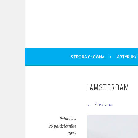
Skip
to
content
STRONA GŁÓWNA
ARTYKUŁY
IAMSTERDAM
Previous
Published
26 października
2017