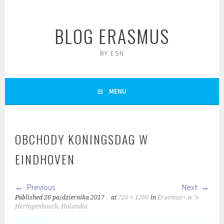
Skip
to
BLOG ERASMUS
content
BY ESN
MENU
OBCHODY KONINGSDAG W
EINDHOVEN
Previous
Next
Published
26 października 2017
at
720 × 1280
in
Erasmus+ w ‘s-
Hertogenbosch, Holandia