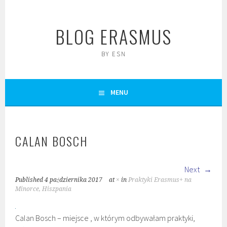
Skip
to
BLOG ERASMUS
content
BY ESN
MENU
CALAN BOSCH
Next
Published
4 października 2017
at
×
in
Praktyki Erasmus+ na
Minorce, Hiszpania
Calan Bosch – miejsce , w którym odbywałam praktyki,