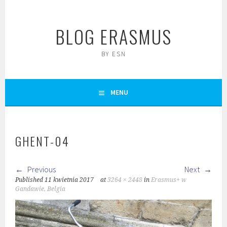
Skip
to
BLOG ERASMUS
content
BY ESN
MENU
GHENT-04
Previous
Next
Published
11 kwietnia 2017
at
3264 × 2448
in
Erasmus+ w
Gandawie, Belgia