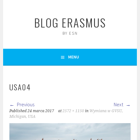
Skip
to
BLOG ERASMUS
content
BY ESN
MENU
USA04
Previous
Next
Published
24 marca 2017
at
2572 × 1150
in
Wymiana w GVSU,
Michigan, USA