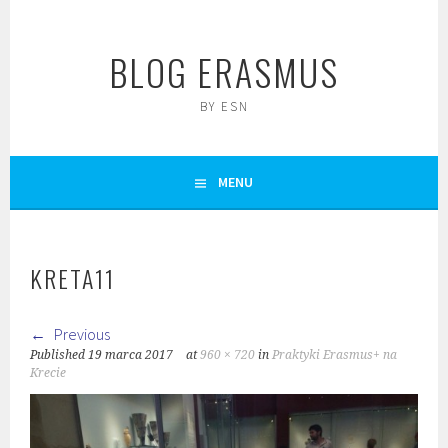
Skip
to
BLOG ERASMUS
content
BY ESN
MENU
KRETA11
Previous
Published
19 marca 2017
at
960 × 720
in
Praktyki Erasmus+ na
Krecie