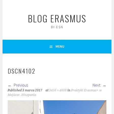
Skip
to
BLOG ERASMUS
content
BY ESN
MENU
DSCN4102
Previous
Next
Published
3 marca 2017
at
3456 × 4608
in
Praktyki Erasmus+ w
Mojácar, Hiszpania