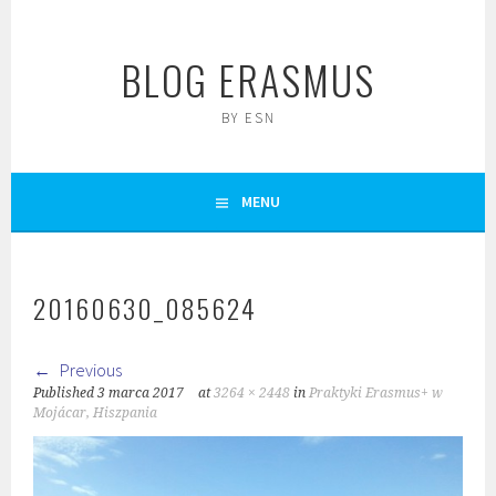
Skip
to
BLOG ERASMUS
content
BY ESN
MENU
20160630_085624
Previous
Published
3 marca 2017
at
3264 × 2448
in
Praktyki Erasmus+ w
Mojácar, Hiszpania