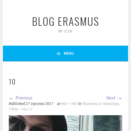
Skip
to
BLOG ERASMUS
content
BY ESN
MENU
10
Previous
Next
Published
27 stycznia 2017
at
960 × 960
in
Wymiana w Nanningu,
Chiny – część 2