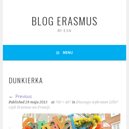
Skip
to
BLOG ERASMUS
content
BY ESN
MENU
DUNKIERKA
Previous
Published
29 maja 2015
at
700 × 467
in
Dlaczego wybrałam Lille?
czyli Erasmus we Francji.