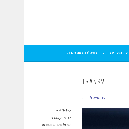
Skip
to
content
STRONA GŁÓWNA
ARTYKUŁY
TRANS2
Previous
Published
9 maja 2015
at
608 × 324
in
Na