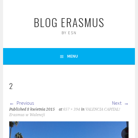
Skip
to
BLOG ERASMUS
content
BY ESN
MENU
2
Previous
Next
Published
8 kwietnia 2015
at
657 × 394
in
VALENCIA CAPITAL!
Erasmus w Walencji