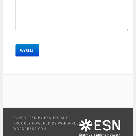
PROUDLY POWERED BY WORDPRESS
|
THEME: SELA BY
WORDPRESS.COM
.