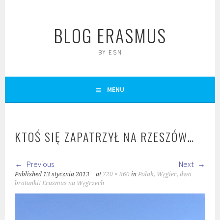
Skip
to
BLOG ERASMUS
content
BY ESN
MENU
KTOŚ SIĘ ZAPATRZYŁ NA RZESZÓW…
Previous
Next
Published
13 stycznia 2013
at
720 × 960
in
Polak, Węgier, dwa
bratanki! Erasmus na Węgrzech