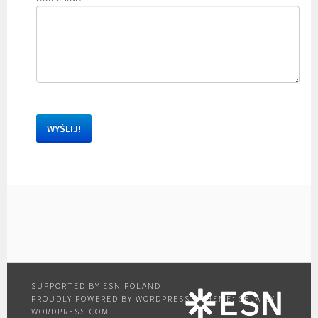
PROUDLY POWERED BY WORDPRESS
|
THEME: SELA BY
WORDPRESS.COM
.